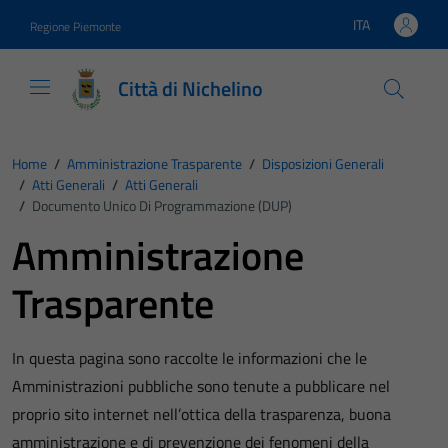
Vai ai contenuti
Vai al footer
ITA
Regione Piemonte
Lingua attiva:
Città di Nichelino
Home
/
Amministrazione Trasparente
/
Disposizioni Generali
/
Atti Generali
/
Atti Generali
/
Documento Unico Di Programmazione (DUP)
Amministrazione
Trasparente
In questa pagina sono raccolte le informazioni che le
Amministrazioni pubbliche sono tenute a pubblicare nel
proprio sito internet nell’ottica della trasparenza, buona
amministrazione e di prevenzione dei fenomeni della