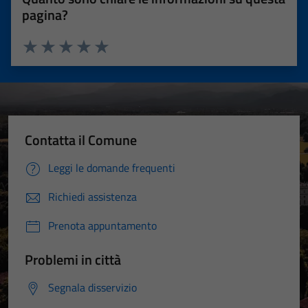
pagina?
Valuta 1 stelle su 5
Valuta 2 stelle su 5
Valuta 3 stelle su 5
Valuta 4 stelle su 5
Valuta 5 stelle su 5
Contatta il Comune
Tecnici
Leggi le domande frequenti
Questi cookie
Richiedi assistenza
sono necessari
per il
Prenota appuntamento
funzionamento
del sito e non
Problemi in città
possono
essere
Segnala disservizio
disabilitati.