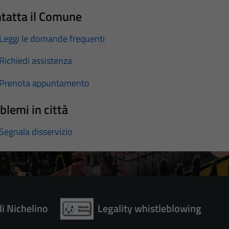
tatta il Comune
Leggi le domande frequenti
Richiedi assistenza
Prenota appuntamento
blemi in città
Segnala disservizio
di Nichelino
Legality whistleblowing