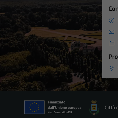
Con
Pro
Città 