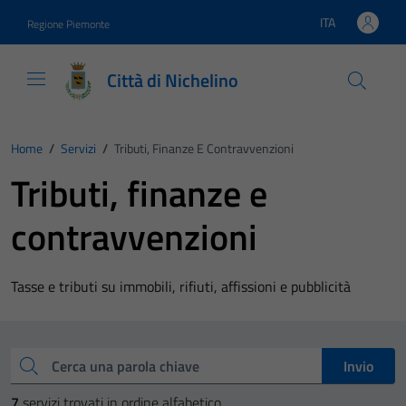
Vai ai contenuti
Vai al footer
ITA
Regione Piemonte
Lingua attiva:
Città di Nichelino
Home
/
Servizi
/
Tributi, Finanze E Contravvenzioni
Tributi, finanze e
contravvenzioni
Tasse e tributi su immobili, rifiuti, affissioni e pubblicità
Esplora tutti i servizi
Cerca una parola chiave
Invio
7
servizi trovati in ordine alfabetico