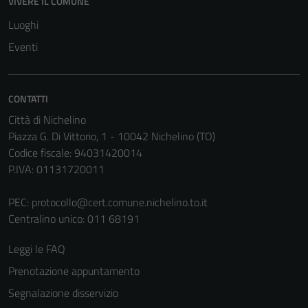
VIVERE IL COMUNE
Luoghi
Eventi
CONTATTI
Città di Nichelino
Piazza G. Di Vittorio, 1 - 10042 Nichelino (TO)
Codice fiscale: 94031420014
Tecnici
P.IVA: 01131720011
Questi cookie
sono necessari
PEC:
protocollo@cert.comune.nichelino.to.it
per il
Centralino unico: 011 68191
funzionamento
del sito e non
Leggi le FAQ
possono
Prenotazione appuntamento
essere
Segnalazione disservizio
disabilitati.