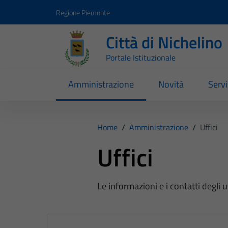
Vai ai contenuti
Vai al footer
Regione Piemonte
Città di Nichelino
Portale Istituzionale
Amministrazione
Novità
Servi
Home
/
Amministrazione
/
Uffici
Uffici
Le informazioni e i contatti degli 