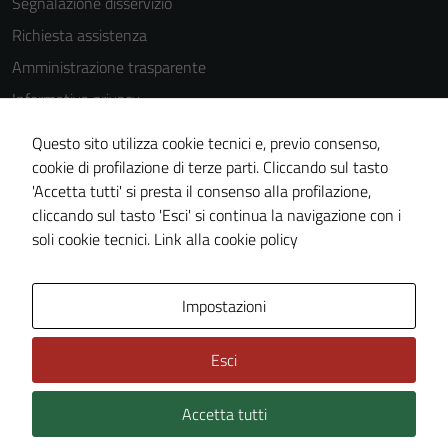
Segnalazione disservizio
Richiesta assistenza
Amministrazione trasparente
Informativa privacy
Cookie Policy
Questo sito utilizza cookie tecnici e, previo consenso,
Note legali
cookie di profilazione di terze parti. Cliccando sul tasto
'Accetta tutti' si presta il consenso alla profilazione,
Dichiarazione di accessibilità
cliccando sul tasto 'Esci' si continua la navigazione con i
Piano di miglioramento del sito
soli cookie tecnici.
Link alla cookie policy
Area Privata
Impostazioni
Esci
Accetta tutti
Credits: ©
Technical Design s.r.l.