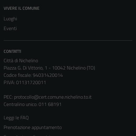
Questi cookie
VIVERE IL COMUNE
non raccolgono
Luoghi
informazioni
Eventi
personali.
CONTATTI
Città di Nichelino
Piazza G. Di Vittorio, 1 - 10042 Nichelino (TO)
Codice fiscale: 94031420014
P.IVA: 01131720011
PEC:
protocollo@cert.comune.nichelino.to.it
Centralino unico: 011 68191
Leggi le FAQ
Prenotazione appuntamento