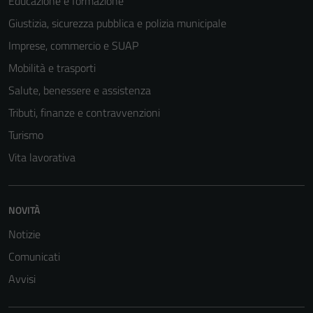
Educazione e formazione
Giustizia, sicurezza pubblica e polizia municipale
Imprese, commercio e SUAP
Mobilità e trasporti
Salute, benessere e assistenza
Tributi, finanze e contravvenzioni
Turismo
Vita lavorativa
Tecnici
Questi cookie
sono necessari
NOVITÀ
per il
Notizie
funzionamento
Comunicati
del sito e non
possono
Avvisi
essere
disabilitati.