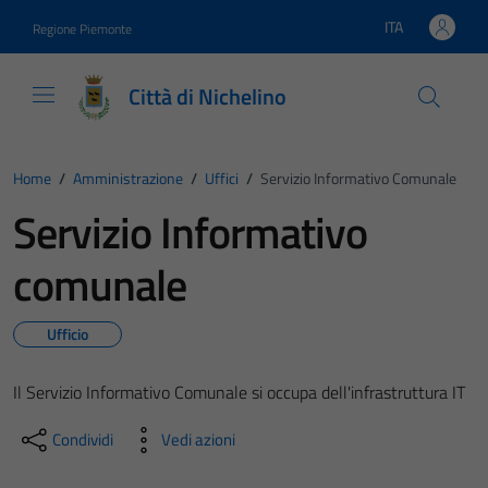
Vai ai contenuti
Vai al footer
ITA
Regione Piemonte
Lingua attiva:
Città di Nichelino
Home
/
Amministrazione
/
Uffici
/
Servizio Informativo Comunale
Servizio Informativo
comunale
Ufficio
Il Servizio Informativo Comunale si occupa dell'infrastruttura IT
Condividi
Vedi azioni