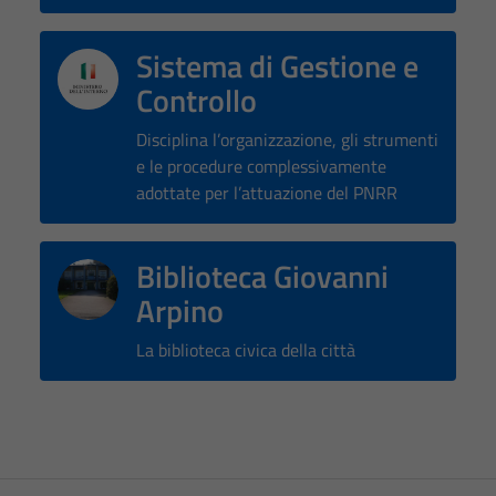
Tecnici
Questi cookie
Sistema di Gestione e
sono necessari
Controllo
per il
funzionamento
Disciplina l’organizzazione, gli strumenti
del sito e non
e le procedure complessivamente
possono
adottate per l’attuazione del PNRR
essere
disabilitati.
Questi cookie
Biblioteca Giovanni
non raccolgono
Arpino
informazioni
personali.
La biblioteca civica della città