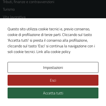
Tributi, finanze e contravvenzioni
Turismo
Vita lavorativa
Questo sito utilizza cookie tecnici e, previo consenso,
cookie di profilazione di terze parti. Cliccando sul tasto
NOVITÀ
'Accetta tutti' si presta il consenso alla profilazione,
Notizie
cliccando sul tasto 'Esci' si continua la navigazione con i
Comunicati
soli cookie tecnici.
Link alla cookie policy
Avvisi
Impostazioni
VIVERE IL COMUNE
Esci
Luoghi
Eventi
Accetta tutti