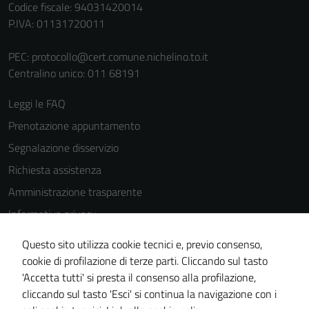
Codice fiscale: 94031420014
P.IVA: 01131720011
PEC:
protocollo@cert.comune.nichelino.to.it
Centralino unico: 011 68191
Tecnici
Leggi le FAQ
Questi cookie
Prenotazione appuntamento
sono necessari
per il
Segnalazione disservizio
funzionamento
Richiesta assistenza
del sito e non
Amministrazione trasparente
possono
essere
Informativa privacy
disabilitati.
Cookie Policy
Questi cookie
Questo sito utilizza cookie tecnici e, previo consenso,
Note legali
non raccolgono
cookie di profilazione di terze parti. Cliccando sul tasto
informazioni
'Accetta tutti' si presta il consenso alla profilazione,
Dichiarazione di accessibilità
personali.
cliccando sul tasto 'Esci' si continua la navigazione con i
Piano di miglioramento del sito