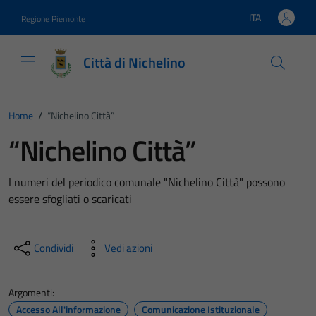
Vai ai contenuti
Vai al footer
ITA
Regione Piemonte
Lingua attiva:
Città di Nichelino
Home
/
“Nichelino Città”
“Nichelino Città”
I numeri del periodico comunale "Nichelino Città" possono
essere sfogliati o scaricati
Condividi
Vedi azioni
Argomenti:
Accesso All'informazione
Comunicazione Istituzionale