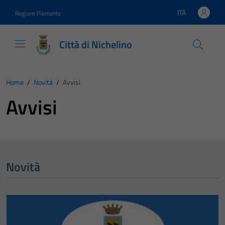
Vai ai contenuti
Vai al footer
ITA
Regione Piemonte
Lingua attiva:
Città di Nichelino
Home
/
Novità
/
Avvisi
Avvisi
Novità