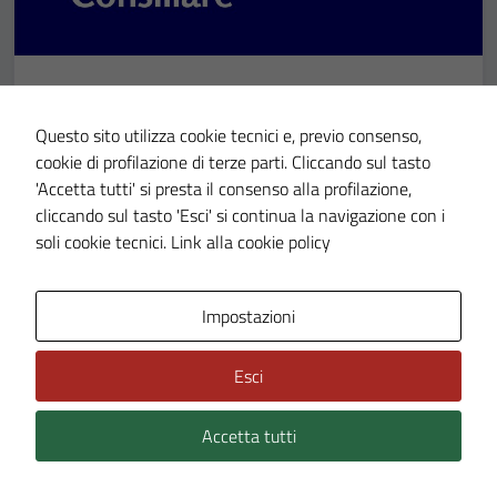
AVVISI
13 MAG 2026
Convocazione Commissione Consiliare
Questo sito utilizza cookie tecnici e, previo consenso,
cookie di profilazione di terze parti. Cliccando sul tasto
Territorio 20.05.2026
'Accetta tutti' si presta il consenso alla profilazione,
cliccando sul tasto 'Esci' si continua la navigazione con i
Accesso all'informazione
soli cookie tecnici.
Link alla cookie policy
LEGGI DI PIÙ
Impostazioni
Esci
Accetta tutti