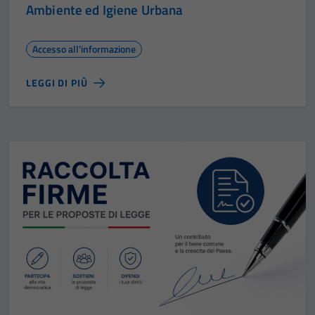
Ambiente ed Igiene Urbana
Tecnici
Questi cookie
sono necessari
Accesso all'informazione
per il
funzionamento
LEGGI DI PIÙ
del sito e non
possono
essere
disabilitati.
Questi cookie
non raccolgono
informazioni
personali.