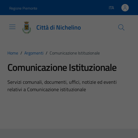
Vai ai contenuti
Vai al footer
ITA
Regione Piemonte
Lingua attiva:
Città di Nichelino
Home
/
Argomenti
/
Comunicazione Istituzionale
Comunicazione Istituzionale
Dettagli dell'argomento
Servizi comunali, documenti, uffici, notizie ed eventi
relativi a Comunicazione istituzionale