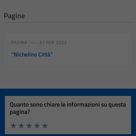
Pagine
PAGINA
21 FEB 2023
“Nichelino Città”
Quanto sono chiare le informazioni su questa
pagina?
Valuta 1 stelle su 5
Valuta 2 stelle su 5
Valuta 3 stelle su 5
Valuta 4 stelle su 5
Valuta 5 stelle su 5