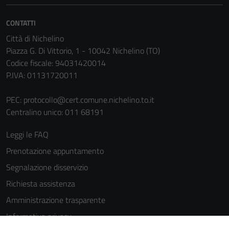
CONTATTI
Città di Nichelino
Piazza G. Di Vittorio, 1 - 10042 Nichelino (TO)
Codice fiscale: 94031420014
P.IVA: 01131720011
Tecnici
PEC:
protocollo@cert.comune.nichelino.to.it
Questi cookie
Centralino unico: 011 68191
sono necessari
Leggi le FAQ
per il
funzionamento
Prenotazione appuntamento
del sito e non
Segnalazione disservizio
possono
Richiesta assistenza
essere
disabilitati.
Amministrazione trasparente
Questi cookie
Informativa privacy
non raccolgono