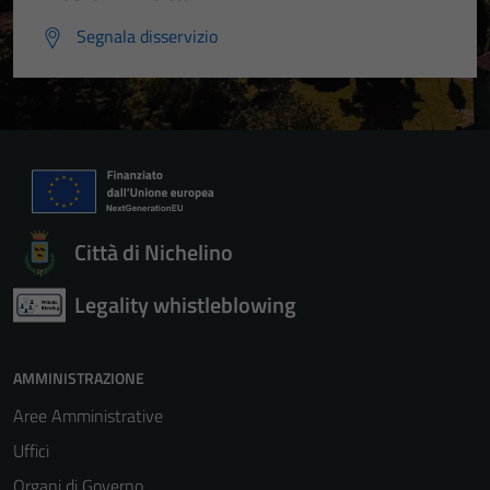
Segnala disservizio
Città di Nichelino
Tecnici
Legality whistleblowing
Questi cookie
sono necessari
per il
AMMINISTRAZIONE
funzionamento
Aree Amministrative
del sito e non
Uffici
possono
essere
Organi di Governo