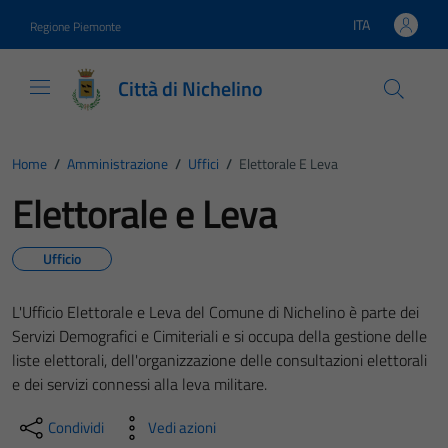
Vai ai contenuti
Vai al footer
ITA
Regione Piemonte
Lingua attiva:
Città di Nichelino
Home
/
Amministrazione
/
Uffici
/
Elettorale E Leva
Elettorale e Leva
Ufficio
L'Ufficio Elettorale e Leva del Comune di Nichelino è parte dei
Servizi Demografici e Cimiteriali e si occupa della gestione delle
liste elettorali, dell'organizzazione delle consultazioni elettorali
e dei servizi connessi alla leva militare.
Condividi
Vedi azioni