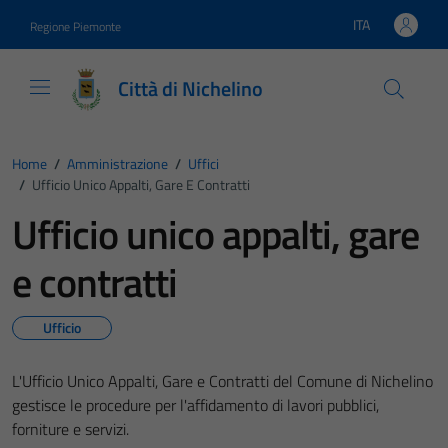
Vai ai contenuti
Vai al footer
ITA
Regione Piemonte
Lingua attiva:
Città di Nichelino
Home
/
Amministrazione
/
Uffici
/
Ufficio Unico Appalti, Gare E Contratti
Ufficio unico appalti, gare
e contratti
Ufficio
L'Ufficio Unico Appalti, Gare e Contratti del Comune di Nichelino
gestisce le procedure per l'affidamento di lavori pubblici,
forniture e servizi.