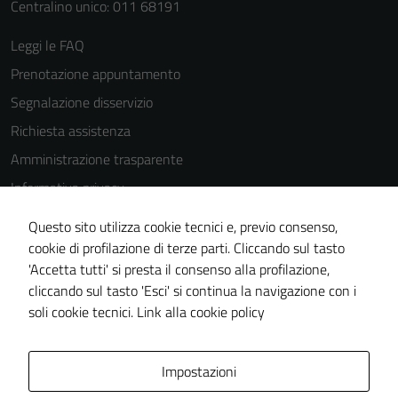
Centralino unico: 011 68191
Leggi le FAQ
Prenotazione appuntamento
Segnalazione disservizio
Richiesta assistenza
Amministrazione trasparente
Informativa privacy
Cookie Policy
Questo sito utilizza cookie tecnici e, previo consenso,
Note legali
cookie di profilazione di terze parti. Cliccando sul tasto
'Accetta tutti' si presta il consenso alla profilazione,
Dichiarazione di accessibilità
cliccando sul tasto 'Esci' si continua la navigazione con i
Piano di miglioramento del sito
soli cookie tecnici.
Link alla cookie policy
Area Privata
Impostazioni