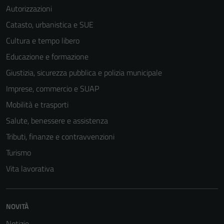
Autorizzazioni
Catasto, urbanistica e SUE
Cultura e tempo libero
Tecnici
Questi cookie
Educazione e formazione
sono necessari
Giustizia, sicurezza pubblica e polizia municipale
per il
Imprese, commercio e SUAP
funzionamento
del sito e non
Mobilità e trasporti
possono
Salute, benessere e assistenza
essere
Tributi, finanze e contravvenzioni
disabilitati.
Questi cookie
Turismo
non raccolgono
Vita lavorativa
informazioni
personali.
NOVITÀ
Notizie