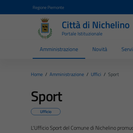
Vai ai contenuti
Vai al footer
Regione Piemonte
Città di Nichelino
Portale Istituzionale
Amministrazione
Novità
Servi
Home
/
Amministrazione
/
Uffici
/
Sport
Sport
Ufficio
L'Ufficio Sport del Comune di Nichelino promuove