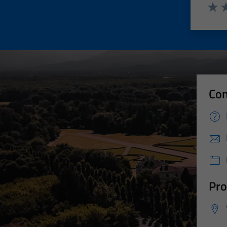
Valut
Va
Con
Pro