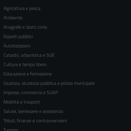
per il
funzionamento
Agricoltura e pesca
del sito e non
Ambiente
possono
Anagrafe e stato civile
essere
disabilitati.
Appalti pubblici
Questi cookie
Autorizzazioni
non raccolgono
Catasto, urbanistica e SUE
informazioni
personali.
Cultura e tempo libero
Educazione e formazione
Giustizia, sicurezza pubblica e polizia municipale
Imprese, commercio e SUAP
Mobilità e trasporti
Salute, benessere e assistenza
Tributi, finanze e contravvenzioni
Turismo