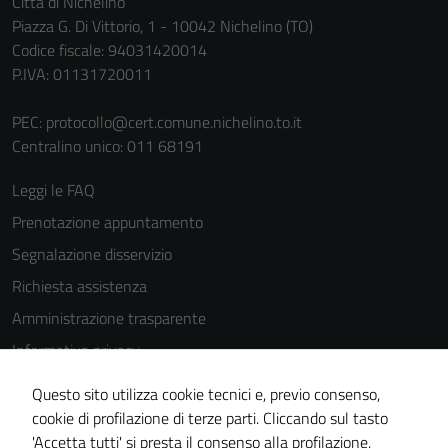
Città di Nichelino
Piazza G. Di Vittorio, 1 - 10042 Nichelino (TO)
Codice fiscale: 94031420014
P.IVA: 01131720011
PEC:
protocollo@cert.comune.nichelino.to.it
Centralino unico: 011 68191
Leggi le FAQ
Prenotazione appuntamento
Segnalazione disservizio
Richiesta assistenza
Amministrazione trasparente
Informativa privacy
Cookie Policy
Questo sito utilizza cookie tecnici e, previo consenso,
Note legali
cookie di profilazione di terze parti. Cliccando sul tasto
'Accetta tutti' si presta il consenso alla profilazione,
Dichiarazione di accessibilità