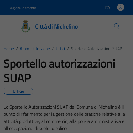
Vai ai contenuti
Vai al footer
ITA
Regione Piemonte
Lingua attiva:
Città di Nichelino
Home
/
Amministrazione
/
Uffici
/
Sportello Autorizzazioni SUAP
Sportello autorizzazioni
SUAP
Ufficio
Lo Sportello Autorizzazioni SUAP del Comune di Nichelino è il
punto di riferimento per la gestione delle pratiche relative alle
attività produttive, al commercio, alla polizia amministrativa e
all'occupazione di suolo pubblico.