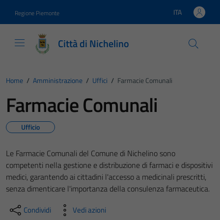
Vai ai contenuti
Vai al footer
ITA
Regione Piemonte
Lingua attiva:
Città di Nichelino
Home
/
Amministrazione
/
Uffici
/
Farmacie Comunali
Farmacie Comunali
Ufficio
Le Farmacie Comunali del Comune di Nichelino sono
competenti nella gestione e distribuzione di farmaci e dispositivi
medici, garantendo ai cittadini l'accesso a medicinali prescritti,
senza dimenticare l'importanza della consulenza farmaceutica.
Condividi
Vedi azioni