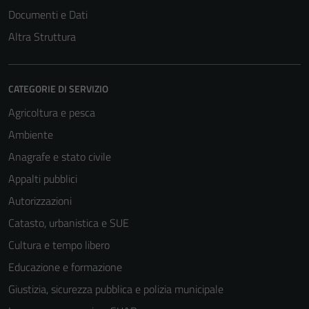
Documenti e Dati
Questi cookie
sono necessari
Altra Struttura
per il
funzionamento
del sito e non
CATEGORIE DI SERVIZIO
possono
Agricoltura e pesca
essere
disabilitati.
Ambiente
Questi cookie
Anagrafe e stato civile
non raccolgono
Appalti pubblici
informazioni
personali.
Autorizzazioni
Catasto, urbanistica e SUE
Cultura e tempo libero
Educazione e formazione
Giustizia, sicurezza pubblica e polizia municipale