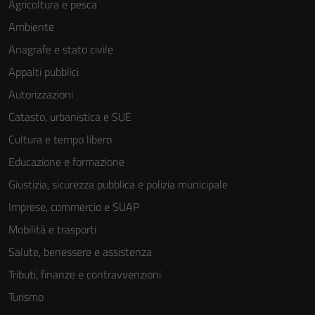
Agricoltura e pesca
Ambiente
Anagrafe e stato civile
Appalti pubblici
Autorizzazioni
Tecnici
Catasto, urbanistica e SUE
Questi cookie
sono necessari
Cultura e tempo libero
per il
Educazione e formazione
funzionamento
Giustizia, sicurezza pubblica e polizia municipale
del sito e non
possono
Imprese, commercio e SUAP
essere
Mobilità e trasporti
disabilitati.
Salute, benessere e assistenza
Questi cookie
non raccolgono
Tributi, finanze e contravvenzioni
informazioni
Turismo
personali.