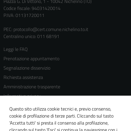
Piazza G. Di Vittorio, 1 - 10042 Nichelino (TO)
Codice fiscale: 94031420014
P.IVA: 01131720011
PEC:
protocollo@cert.comune.nichelino.to.it
Centralino unico: 011 68191
Leggi le FAQ
Prenotazione appuntamento
Segnalazione disservizio
Richiesta assistenza
Amministrazione trasparente
Informativa privacy
Cookie Policy
Questo sito utilizza cookie tecnici e, previo consenso,
Note legali
cookie di profilazione di terze parti. Cliccando sul tasto
'Accetta tutti' si presta il consenso alla profilazione,
Dichiarazione di accessibilità
cliccando sul tasto 'Esci' si continua la navigazione con i