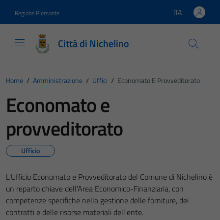
Vai ai contenuti
Vai al footer
ITA
Regione Piemonte
Lingua attiva:
Città di Nichelino
Home
/
Amministrazione
/
Uffici
/
Economato E Provveditorato
Economato e
provveditorato
Ufficio
L'Ufficio Economato e Provveditorato del Comune di Nichelino è
un reparto chiave dell'Area Economico-Finanziaria, con
competenze specifiche nella gestione delle forniture, dei
contratti e delle risorse materiali dell'ente.