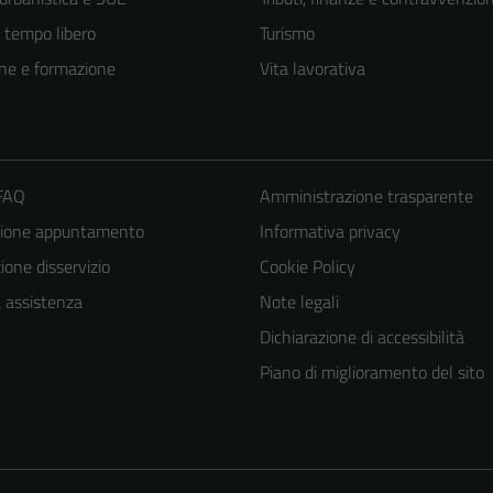
e tempo libero
Turismo
ne e formazione
Vita lavorativa
 FAQ
Amministrazione trasparente
zione appuntamento
Informativa privacy
one disservizio
Cookie Policy
Tecnici
a assistenza
Note legali
Questi cookie
Dichiarazione di accessibilità
sono necessari
Piano di miglioramento del sito
per il
funzionamento
del sito e non
possono