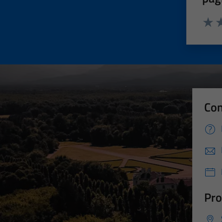
Valut
Va
Con
Pro