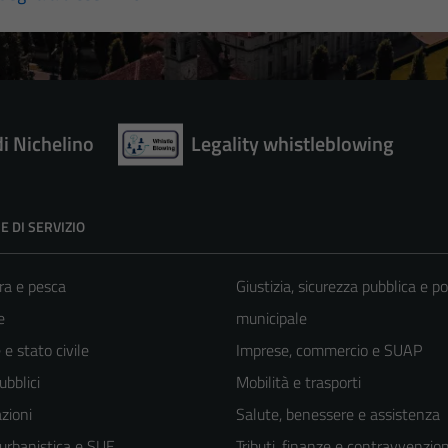
di Nichelino
Legality whistleblowing
E DI SERVIZIO
ra e pesca
Giustizia, sicurezza pubblica e po
e
municipale
e stato civile
Imprese, commercio e SUAP
ubblici
Mobilità e trasporti
zioni
Salute, benessere e assistenza
 urbanistica e SUE
Tributi, finanze e contravvenzion