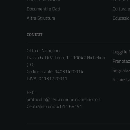
Documenti e Dati
Cultura 
Altra Struttura
Educazio
CONTATTI
Città di Nichelino
Leggi le
Piazza G. Di Vittorio, 1 - 10042 Nichelino
Prenota
(TO)
Segnalazi
Codice fiscale: 94031420014
P.IVA: 01131720011
Richiest
PEC:
protocollo@cert.comune.nichelino.to.it
Centralino unico: 011 68191