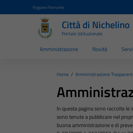
Vai ai contenuti
Vai al footer
Regione Piemonte
Città di Nichelino
Portale Istituzionale
Amministrazione
Novità
Servi
Home
/
Amministrazione Trasparent
Amministraz
In questa pagina sono raccolte le
sono tenute a pubblicare nel propri
buona amministrazione e di preve