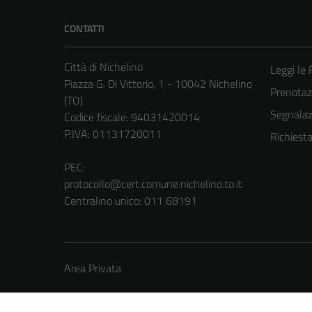
CONTATTI
Città di Nichelino
Leggi le
Piazza G. Di Vittorio, 1 - 10042 Nichelino
Prenota
(TO)
Segnalazi
Codice fiscale: 94031420014
P.IVA: 01131720011
Richiest
PEC:
protocollo@cert.comune.nichelino.to.it
Centralino unico: 011 68191
Area Privata