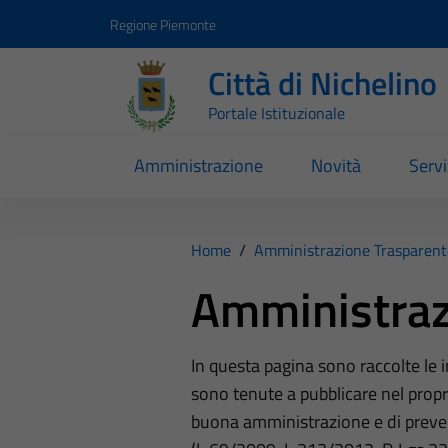
Vai ai contenuti
Vai al footer
Regione Piemonte
Città di Nichelino
Portale Istituzionale
Amministrazione
Novità
Servi
Home
/
Amministrazione Trasparent
Amministraz
In questa pagina sono raccolte le
sono tenute a pubblicare nel propri
buona amministrazione e di preve