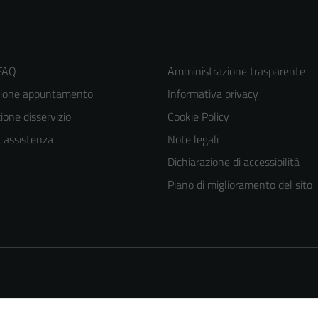
 FAQ
Amministrazione trasparente
zione appuntamento
Informativa privacy
one disservizio
Cookie Policy
a assistenza
Note legali
Tecnici
Dichiarazione di accessibilità
Questi cookie
Piano di miglioramento del sito
sono necessari
per il
funzionamento
del sito e non
possono
essere
disabilitati.