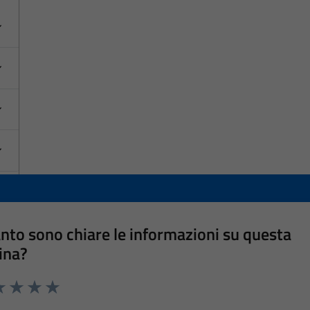
nto sono chiare le informazioni su questa
ina?
a 1 stelle su 5
luta 2 stelle su 5
Valuta 3 stelle su 5
Valuta 4 stelle su 5
Valuta 5 stelle su 5