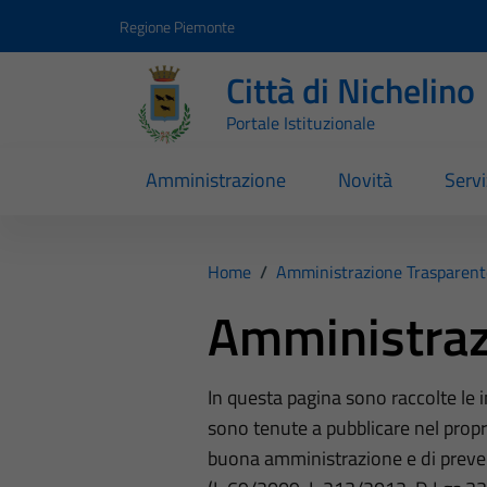
Vai ai contenuti
Vai al footer
Regione Piemonte
Città di Nichelino
Portale Istituzionale
Amministrazione
Novità
Servi
Home
/
Amministrazione Trasparent
Amministraz
In questa pagina sono raccolte le
sono tenute a pubblicare nel propri
buona amministrazione e di preve