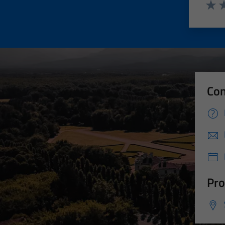
Valut
Va
Con
Pro