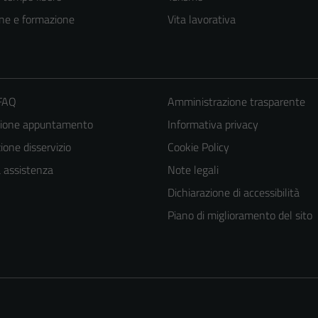
ne e formazione
Vita lavorativa
 FAQ
Amministrazione trasparente
zione appuntamento
Informativa privacy
one disservizio
Cookie Policy
a assistenza
Note legali
Tecnici
Dichiarazione di accessibilità
Questi cookie
Piano di miglioramento del sito
sono necessari
per il
funzionamento
del sito e non
possono
essere