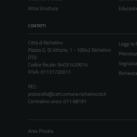
Altra Struttura
Educazio
CONTATTI
Città di Nichelino
Leggi le
Piazza G. Di Vittorio, 1 - 10042 Nichelino
Prenota
(TO)
Segnalazi
Codice fiscale: 94031420014
P.IVA: 01131720011
Richiest
PEC:
protocollo@cert.comune.nichelino.to.it
Centralino unico: 011 68191
Area Privata