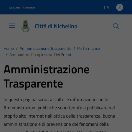
Vai ai contenuti
Vai al footer
ITA
Regione Piemonte
Lingua attiva:
Città di Nichelino
Home
/
Amministrazione Trasparente
/
Performance
/
Ammontare Complessivo Dei Premi
Amministrazione
Trasparente
In questa pagina sono raccolte le informazioni che le
Amministrazioni pubbliche sono tenute a pubblicare nel
proprio sito internet nell’ottica della trasparenza, buona
amministrazione e di prevenzione dei fenomeni della