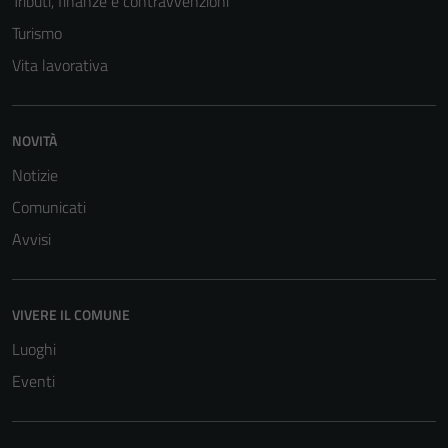
Tributi, finanze e contravvenzioni
Turismo
Vita lavorativa
NOVITÀ
Tecnici
Notizie
Questi cookie
Comunicati
sono necessari
Avvisi
per il
funzionamento
del sito e non
VIVERE IL COMUNE
possono
essere
Luoghi
disabilitati.
Eventi
Questi cookie
non raccolgono
informazioni