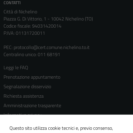
CONTATTI
personali.
Città di Nichelino
Piazza G. Di Vittorio, 1 - 10042 Nichelino (TO)
Codice fiscale: 94031420014
P.IVA: 01131720011
PEC:
protocollo@cert.comune.nichelino.to.it
Centralino unico: 011 68191
Leggi le FAQ
Prenotazione appuntamento
Segnalazione disservizio
Richiesta assistenza
Amministrazione trasparente
Informativa privacy
Cookie Policy
Questo sito utilizza cookie tecnici e, previo consenso,