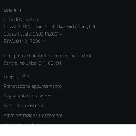
informazioni
personali.
CONTATTI
Città di Nichelino
Piazza G. Di Vittorio, 1 - 10042 Nichelino (TO)
Codice fiscale: 94031420014
P.IVA: 01131720011
PEC:
protocollo@cert.comune.nichelino.to.it
Centralino unico: 011 68191
Leggi le FAQ
Prenotazione appuntamento
Segnalazione disservizio
Richiesta assistenza
Amministrazione trasparente
Informativa privacy
Cookie Policy