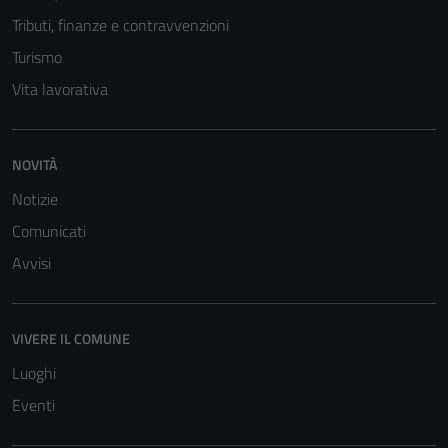
Tributi, finanze e contravvenzioni
Turismo
Vita lavorativa
NOVITÀ
Tecnici
Notizie
Questi cookie
Comunicati
sono necessari
per il
Avvisi
funzionamento
del sito e non
possono
VIVERE IL COMUNE
essere
Luoghi
disabilitati.
Questi cookie
Eventi
non raccolgono