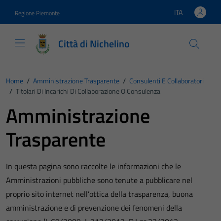
Vai ai contenuti
Vai al footer
ITA
Regione Piemonte
Lingua attiva:
Città di Nichelino
Home
/
Amministrazione Trasparente
/
Consulenti E Collaboratori
/
Titolari Di Incarichi Di Collaborazione O Consulenza
Amministrazione
Trasparente
In questa pagina sono raccolte le informazioni che le
Amministrazioni pubbliche sono tenute a pubblicare nel
proprio sito internet nell’ottica della trasparenza, buona
amministrazione e di prevenzione dei fenomeni della