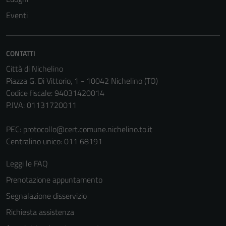
non raccolgono
Eventi
informazioni
personali.
CONTATTI
Città di Nichelino
Piazza G. Di Vittorio, 1 - 10042 Nichelino (TO)
Codice fiscale: 94031420014
P.IVA: 01131720011
PEC:
protocollo@cert.comune.nichelino.to.it
Centralino unico: 011 68191
Leggi le FAQ
Prenotazione appuntamento
Segnalazione disservizio
Richiesta assistenza