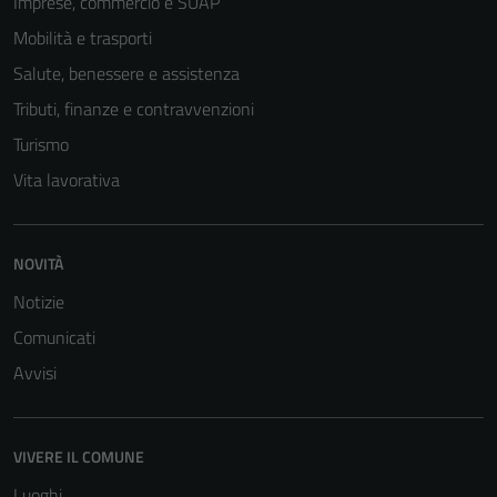
Imprese, commercio e SUAP
Mobilità e trasporti
Salute, benessere e assistenza
Tributi, finanze e contravvenzioni
Turismo
Vita lavorativa
Tecnici
NOVITÀ
Questi cookie
sono necessari
Notizie
per il
Comunicati
funzionamento
Avvisi
del sito e non
possono
essere
VIVERE IL COMUNE
disabilitati.
Questi cookie
Luoghi