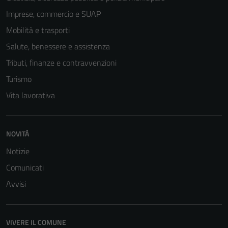
Tecnici
Imprese, commercio e SUAP
Questi cookie
sono necessari
Mobilità e trasporti
per il
Salute, benessere e assistenza
funzionamento
Tributi, finanze e contravvenzioni
del sito e non
possono
Turismo
essere
Vita lavorativa
disabilitati.
Questi cookie
non raccolgono
NOVITÀ
informazioni
Notizie
personali.
Comunicati
Avvisi
VIVERE IL COMUNE