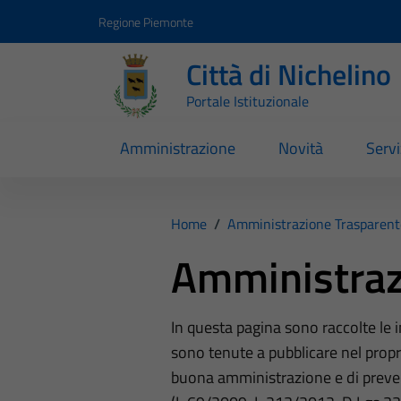
Vai ai contenuti
Vai al footer
Regione Piemonte
Città di Nichelino
Portale Istituzionale
Amministrazione
Novità
Servi
Home
/
Amministrazione Trasparent
Amministraz
In questa pagina sono raccolte le
sono tenute a pubblicare nel propri
buona amministrazione e di preve