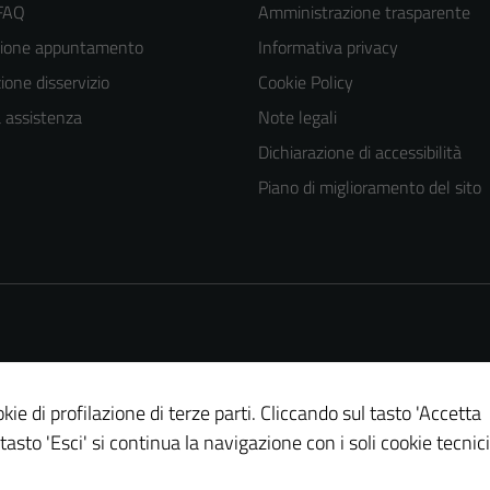
 FAQ
Amministrazione trasparente
zione appuntamento
Informativa privacy
one disservizio
Cookie Policy
a assistenza
Note legali
Dichiarazione di accessibilità
Piano di miglioramento del sito
Tecnici
Questi cookie
sono necessari
per il
funzionamento
del sito e non
possono
essere
kie di profilazione di terze parti. Cliccando sul tasto 'Accetta
disabilitati.
 tasto 'Esci' si continua la navigazione con i soli cookie tecnici
Questi cookie