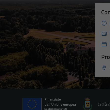
Con
Pro
Città 