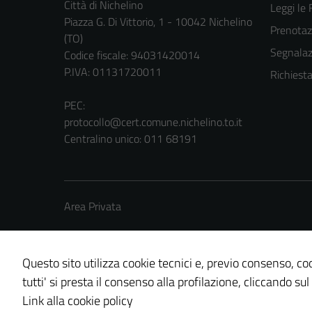
Città di Nichelino
Leggi le
Piazza G. Di Vittorio, 1 - 10042 Nichelino
Prenota
(TO)
Segnalazi
Codice fiscale: 94031420014
P.IVA: 01131720011
Richiest
PEC:
protocollo@cert.comune.nichelino.to.it
Centralino unico: 011 68191
Area Privata
Questo sito utilizza cookie tecnici e, previo consenso, coo
tutti' si presta il consenso alla profilazione, cliccando sul
Credits: ©
Technical Design s.r.l.
Link alla cookie policy