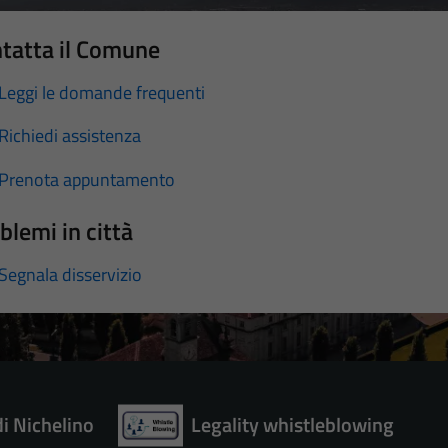
tatta il Comune
Leggi le domande frequenti
Richiedi assistenza
Prenota appuntamento
blemi in città
Segnala disservizio
di Nichelino
Legality whistleblowing