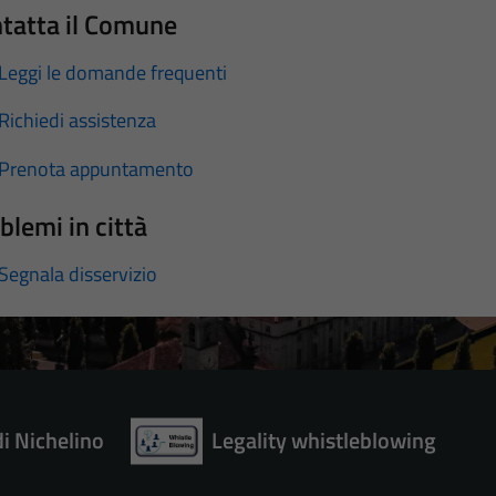
tatta il Comune
Leggi le domande frequenti
Richiedi assistenza
Prenota appuntamento
blemi in città
Segnala disservizio
di Nichelino
Legality whistleblowing