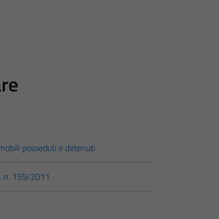
are
obili posseduti e detenuti
s. n. 159/2011