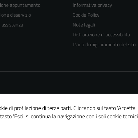
zione appuntamento
Informativa privacy
one disservizio
Cookie Policy
a assistenza
Note legali
Dichiarazione di accessibilità
Piano di miglioramento del sito
Tecnici
Questi cookie
sono necessari
per il
funzionamento
del sito e non
possono
kie di profilazione di terze parti. Cliccando sul tasto 'Accetta
essere
 tasto 'Esci' si continua la navigazione con i soli cookie tecnici
disabilitati.
Questi cookie
non