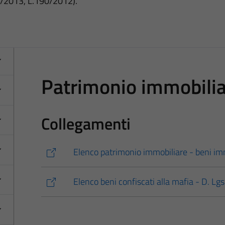
3/2013, L.190/2012).
Patrimonio immobili
Collegamenti
Elenco patrimonio immobiliare - beni imm
Elenco beni confiscati alla mafia - D. Lg