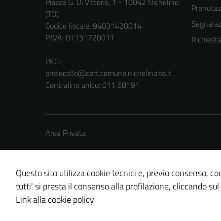
Piazza G. Di Vittorio, 1 - 10042 Nichelino
Prenota
(TO)
Segnalazi
Codice fiscale: 94031420014
P.IVA: 01131720011
Richiest
PEC:
protocollo@cert.comune.nichelino.to.it
Centralino unico: 011 68191
Area Privata
Questo sito utilizza cookie tecnici e, previo consenso, coo
tutti' si presta il consenso alla profilazione, cliccando sul
Credits: ©
Technical Design s.r.l.
Link alla cookie policy