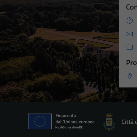
Con
Pro
Città 