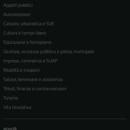
Appalti pubblici
Autorizzazioni
Catasto, urbanistica e SUE
Tecnici
Cultura e tempo libero
Questi cookie
Educazione e formazione
sono necessari
per il
Giustizia, sicurezza pubblica e polizia municipale
funzionamento
Imprese, commercio e SUAP
del sito e non
Mobilità e trasporti
possono
essere
Salute, benessere e assistenza
disabilitati.
Tributi, finanze e contravvenzioni
Questi cookie
Turismo
non raccolgono
informazioni
Vita lavorativa
personali.
NOVITÀ