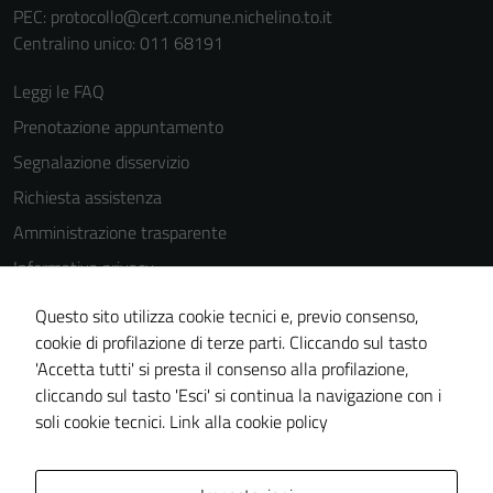
PEC:
protocollo@cert.comune.nichelino.to.it
Centralino unico: 011 68191
Leggi le FAQ
Prenotazione appuntamento
Segnalazione disservizio
Richiesta assistenza
Amministrazione trasparente
Informativa privacy
Cookie Policy
Questo sito utilizza cookie tecnici e, previo consenso,
Note legali
cookie di profilazione di terze parti. Cliccando sul tasto
'Accetta tutti' si presta il consenso alla profilazione,
Dichiarazione di accessibilità
cliccando sul tasto 'Esci' si continua la navigazione con i
Piano di miglioramento del sito
soli cookie tecnici.
Link alla cookie policy
Area Privata