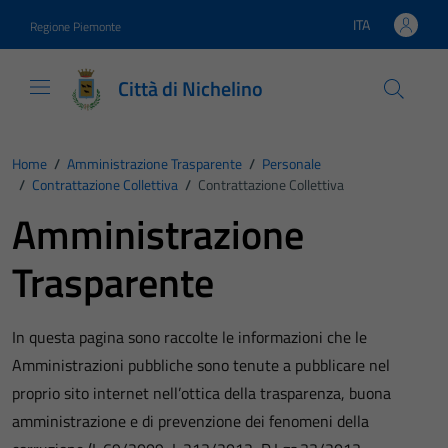
Vai ai contenuti
Vai al footer
ITA
Regione Piemonte
Lingua attiva:
Città di Nichelino
Home
/
Amministrazione Trasparente
/
Personale
/
Contrattazione Collettiva
/
Contrattazione Collettiva
Amministrazione
Trasparente
In questa pagina sono raccolte le informazioni che le
Amministrazioni pubbliche sono tenute a pubblicare nel
proprio sito internet nell’ottica della trasparenza, buona
amministrazione e di prevenzione dei fenomeni della