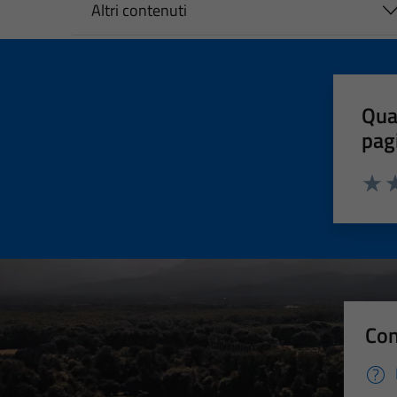
Altri contenuti
Qua
pag
Valut
Va
Con