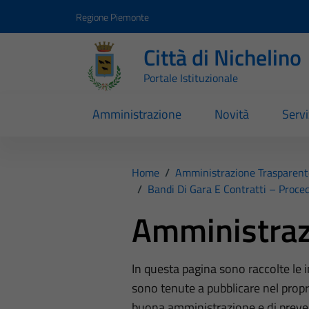
Vai ai contenuti
Vai al footer
Regione Piemonte
Città di Nichelino
Portale Istituzionale
Amministrazione
Novità
Servi
Home
/
Amministrazione Trasparent
/
Bandi Di Gara E Contratti – Proc
Amministraz
In questa pagina sono raccolte le
sono tenute a pubblicare nel propri
buona amministrazione e di preve