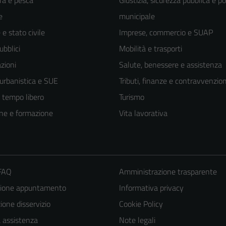
ra e pesca
Giustizia, sicurezza pubblica e po
e
municipale
e stato civile
Imprese, commercio e SUAP
ubblici
Mobilità e trasporti
zioni
Salute, benessere e assistenza
 urbanistica e SUE
Tributi, finanze e contravvenzion
e tempo libero
Turismo
ne e formazione
Vita lavorativa
 FAQ
Amministrazione trasparente
zione appuntamento
Informativa privacy
one disservizio
Cookie Policy
a assistenza
Note legali