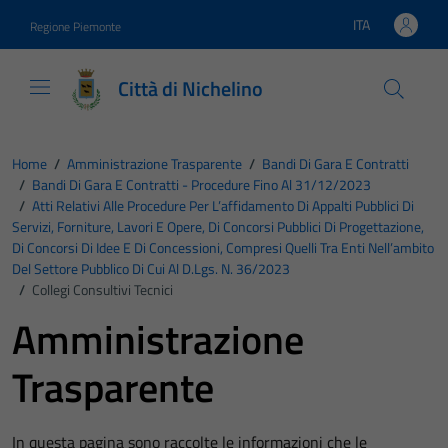
Vai ai contenuti
Vai al footer
ITA
Regione Piemonte
Lingua attiva:
Città di Nichelino
Home
/
Amministrazione Trasparente
/
Bandi Di Gara E Contratti
/
Bandi Di Gara E Contratti - Procedure Fino Al 31/12/2023
/
Atti Relativi Alle Procedure Per L’affidamento Di Appalti Pubblici Di
Servizi, Forniture, Lavori E Opere, Di Concorsi Pubblici Di Progettazione,
Di Concorsi Di Idee E Di Concessioni, Compresi Quelli Tra Enti Nell’ambito
Del Settore Pubblico Di Cui Al D.Lgs. N. 36/2023
/
Collegi Consultivi Tecnici
Amministrazione
Trasparente
In questa pagina sono raccolte le informazioni che le