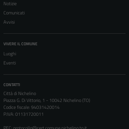
Notizie
possono
essere
Comunicati
disabilitati.
Avvisi
Questi cookie
non raccolgono
informazioni
VIVERE IL COMUNE
personali.
Luoghi
Eventi
CONTATTI
Città di Nichelino
Piazza G. Di Vittorio, 1 - 10042 Nichelino (TO)
Codice fiscale: 94031420014
P.IVA: 01131720011
PEC:
protocollo@cert.comune.nichelino.to.it