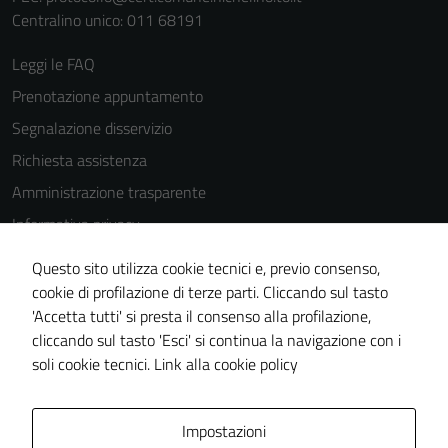
Centralino unico: 011 68191
Leggi le FAQ
Prenotazione appuntamento
Segnalazione disservizio
Richiesta assistenza
Amministrazione trasparente
Informativa privacy
Cookie Policy
Questo sito utilizza cookie tecnici e, previo consenso,
Note legali
cookie di profilazione di terze parti. Cliccando sul tasto
'Accetta tutti' si presta il consenso alla profilazione,
Dichiarazione di accessibilità
cliccando sul tasto 'Esci' si continua la navigazione con i
Piano di miglioramento del sito
soli cookie tecnici.
Link alla cookie policy
Area Privata
Impostazioni