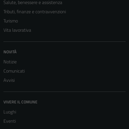
Salute, benessere e assistenza
sono necessari
Tributi, finanze e contravvenzioni
per il
funzionamento
Turismo
del sito e non
Vita lavorativa
possono
essere
disabilitati.
NOVITÀ
Questi cookie
non raccolgono
Notizie
informazioni
Comunicati
personali.
Avvisi
VIVERE IL COMUNE
Luoghi
Eventi