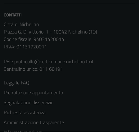
CONTATTI
Città di Nichelino
Piazza G. Di Vittorio, 1 - 10042 Nichelino (TO)
Codice fiscale: 94031420014
P.IVA: 01131720011
PEC:
protocollo@cert.comune.nichelino.to.it
Centralino unico: 011 68191
Leggi le FAQ
Prenotazione appuntamento
Segnalazione disservizio
Richiesta assistenza
Amministrazione trasparente
Informativa privacy