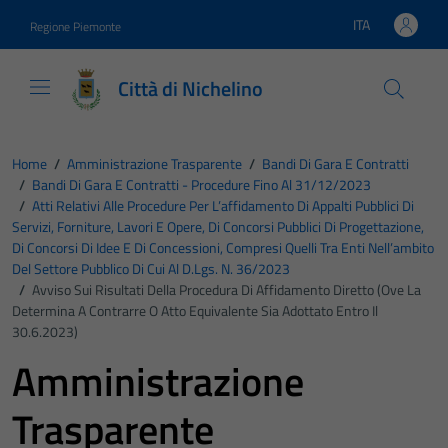
Vai ai contenuti
Vai al footer
ITA
Regione Piemonte
Lingua attiva:
Città di Nichelino
Home
/
Amministrazione Trasparente
/
Bandi Di Gara E Contratti
/
Bandi Di Gara E Contratti - Procedure Fino Al 31/12/2023
/
Atti Relativi Alle Procedure Per L’affidamento Di Appalti Pubblici Di
Servizi, Forniture, Lavori E Opere, Di Concorsi Pubblici Di Progettazione,
Di Concorsi Di Idee E Di Concessioni, Compresi Quelli Tra Enti Nell’ambito
Del Settore Pubblico Di Cui Al D.Lgs. N. 36/2023
/
Avviso Sui Risultati Della Procedura Di Affidamento Diretto (ove La
Determina A Contrarre O Atto Equivalente Sia Adottato Entro Il
30.6.2023)
Amministrazione
Trasparente