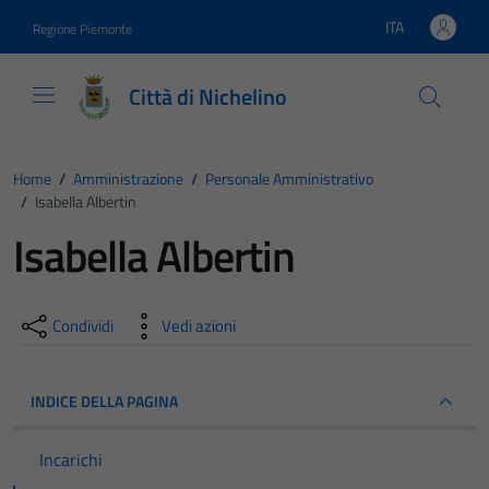
Vai ai contenuti
Vai al footer
ITA
Regione Piemonte
Lingua attiva:
Città di Nichelino
Home
/
Amministrazione
/
Personale Amministrativo
/
Isabella Albertin
Isabella Albertin
Condividi
Vedi azioni
INDICE DELLA PAGINA
Incarichi