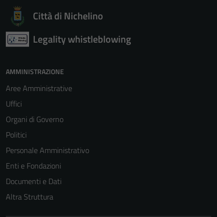
per il
Città di Nichelino
funzionamento
del sito e non
Legality whistleblowing
possono
essere
disabilitati.
AMMINISTRAZIONE
Questi cookie
Aree Amministrative
non raccolgono
Uffici
informazioni
personali.
Organi di Governo
Politici
Personale Amministrativo
Enti e Fondazioni
Documenti e Dati
Altra Struttura