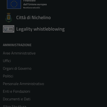
sono necessari
per il
funzionamento
Città di Nichelino
del sito e non
possono
Legality whistleblowing
essere
disabilitati.
Questi cookie
AMMINISTRAZIONE
non raccolgono
Aree Amministrative
informazioni
Uffici
personali.
Organi di Governo
Politici
Personale Amministrativo
Enti e Fondazioni
Documenti e Dati
Altra Struttura