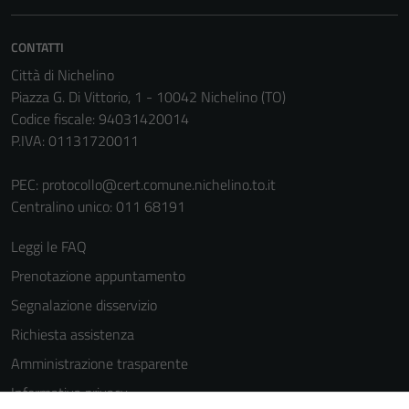
CONTATTI
Città di Nichelino
Piazza G. Di Vittorio, 1 - 10042 Nichelino (TO)
Codice fiscale: 94031420014
P.IVA: 01131720011
PEC:
protocollo@cert.comune.nichelino.to.it
Centralino unico: 011 68191
Leggi le FAQ
Prenotazione appuntamento
Segnalazione disservizio
Richiesta assistenza
Amministrazione trasparente
Informativa privacy