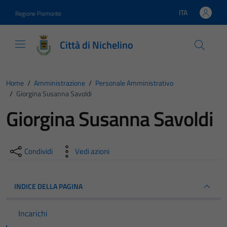
Vai ai contenuti
Vai al footer
ITA
Regione Piemonte
Lingua attiva:
Città di Nichelino
Home
/
Amministrazione
/
Personale Amministrativo
/
Giorgina Susanna Savoldi
Giorgina Susanna Savoldi
Condividi
Vedi azioni
INDICE DELLA PAGINA
Incarichi