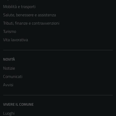
Mobilità e trasporti
Salute, benessere e assistenza
Tributi, finanze e contravvenzioni
Turismo
Vita lavorativa
Tecnici
NOVITÀ
Questi cookie
Notizie
sono necessari
per il
Comunicati
funzionamento
Avvisi
del sito e non
possono
essere
VIVERE IL COMUNE
disabilitati.
Questi cookie
Luoghi