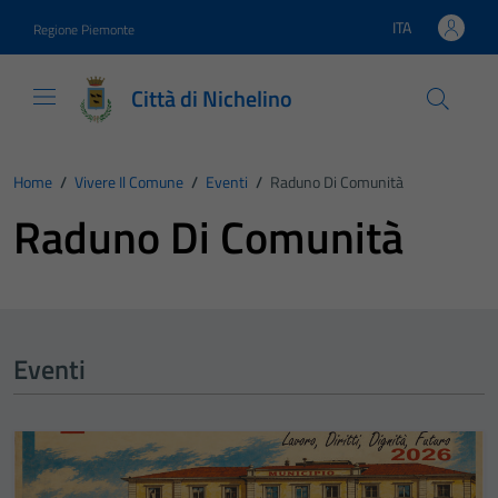
Vai ai contenuti
Vai al footer
ITA
Regione Piemonte
Lingua attiva:
Città di Nichelino
Home
/
Vivere Il Comune
/
Eventi
/
Raduno Di Comunità
Raduno Di Comunità
Eventi