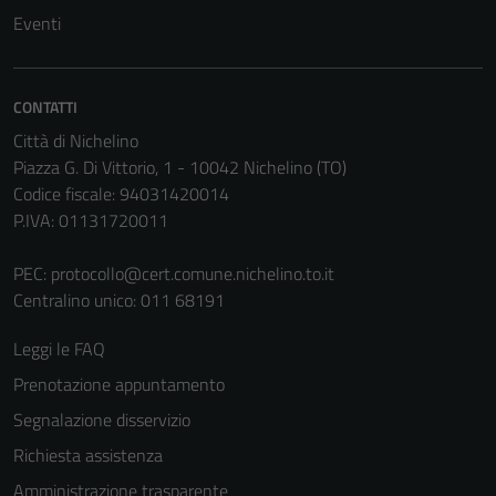
non raccolgono
Eventi
informazioni
personali.
CONTATTI
Città di Nichelino
Piazza G. Di Vittorio, 1 - 10042 Nichelino (TO)
Codice fiscale: 94031420014
P.IVA: 01131720011
PEC:
protocollo@cert.comune.nichelino.to.it
Centralino unico: 011 68191
Leggi le FAQ
Prenotazione appuntamento
Segnalazione disservizio
Richiesta assistenza
Amministrazione trasparente