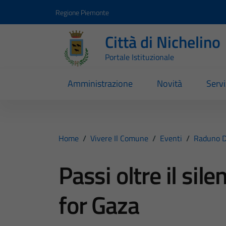
Vai ai contenuti
Vai al footer
Regione Piemonte
Città di Nichelino
Portale Istituzionale
Amministrazione
Novità
Servi
Home
/
Vivere Il Comune
/
Eventi
/
Raduno D
Passi oltre il sil
for Gaza