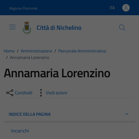
Vai ai contenuti
Vai al footer
ITA
Regione Piemonte
Lingua attiva:
Città di Nichelino
Home
/
Amministrazione
/
Personale Amministrativo
/
Annamaria Lorenzino
Annamaria Lorenzino
Condividi
Vedi azioni
INDICE DELLA PAGINA
Incarichi