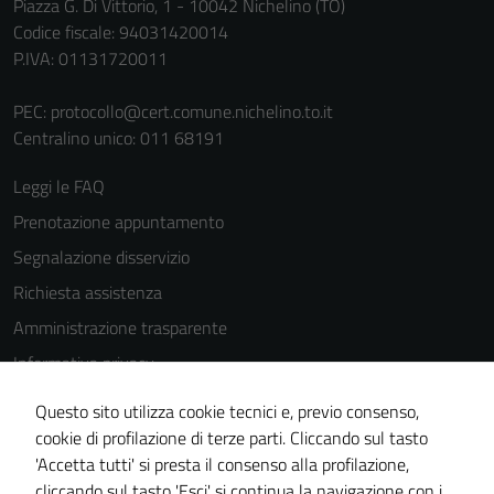
Piazza G. Di Vittorio, 1 - 10042 Nichelino (TO)
Codice fiscale: 94031420014
P.IVA: 01131720011
PEC:
protocollo@cert.comune.nichelino.to.it
Centralino unico: 011 68191
Leggi le FAQ
Prenotazione appuntamento
Segnalazione disservizio
Richiesta assistenza
Amministrazione trasparente
Informativa privacy
Cookie Policy
Questo sito utilizza cookie tecnici e, previo consenso,
Note legali
cookie di profilazione di terze parti. Cliccando sul tasto
'Accetta tutti' si presta il consenso alla profilazione,
Dichiarazione di accessibilità
cliccando sul tasto 'Esci' si continua la navigazione con i