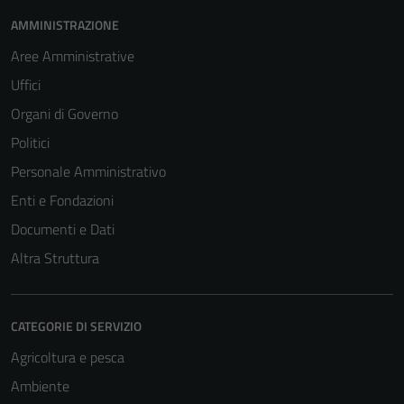
del sito e non
AMMINISTRAZIONE
possono
essere
Aree Amministrative
disabilitati.
Uffici
Questi cookie
Organi di Governo
non raccolgono
informazioni
Politici
personali.
Personale Amministrativo
Enti e Fondazioni
Documenti e Dati
Altra Struttura
CATEGORIE DI SERVIZIO
Agricoltura e pesca
Ambiente