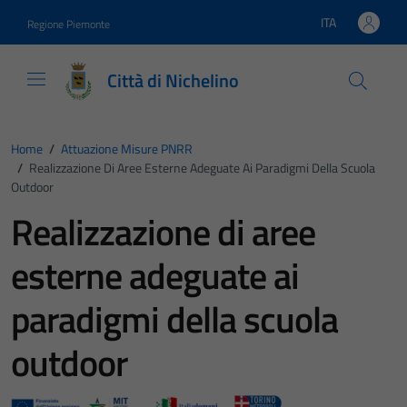
Vai ai contenuti
Vai al footer
ITA
Regione Piemonte
Lingua attiva:
Città di Nichelino
Home
/
Attuazione Misure PNRR
/
Realizzazione Di Aree Esterne Adeguate Ai Paradigmi Della Scuola
Outdoor
Realizzazione di aree
esterne adeguate ai
paradigmi della scuola
outdoor