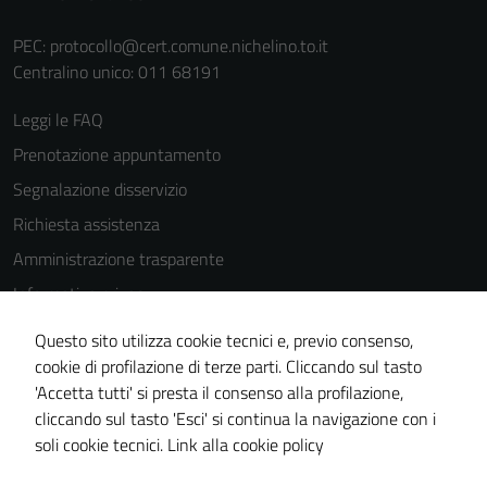
PEC:
protocollo@cert.comune.nichelino.to.it
Centralino unico: 011 68191
Leggi le FAQ
Prenotazione appuntamento
Segnalazione disservizio
Richiesta assistenza
Amministrazione trasparente
Informativa privacy
Cookie Policy
Questo sito utilizza cookie tecnici e, previo consenso,
Note legali
cookie di profilazione di terze parti. Cliccando sul tasto
'Accetta tutti' si presta il consenso alla profilazione,
Dichiarazione di accessibilità
cliccando sul tasto 'Esci' si continua la navigazione con i
Piano di miglioramento del sito
soli cookie tecnici.
Link alla cookie policy