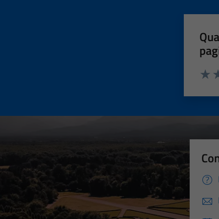
Qua
pag
Valut
Va
Con