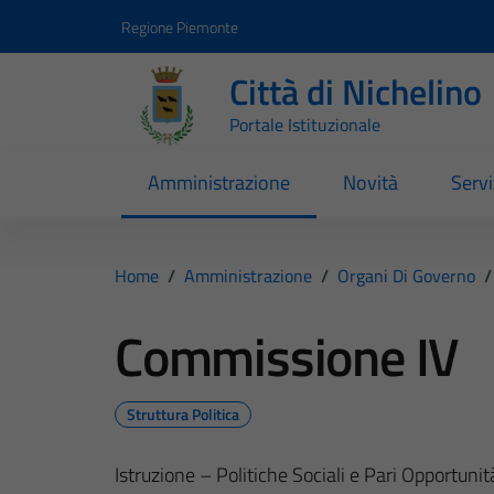
Vai ai contenuti
Vai al footer
Regione Piemonte
Città di Nichelino
Portale Istituzionale
Amministrazione
Novità
Servi
Home
/
Amministrazione
/
Organi Di Governo
/
Commissione IV
Struttura Politica
Istruzione – Politiche Sociali e Pari Opportuni