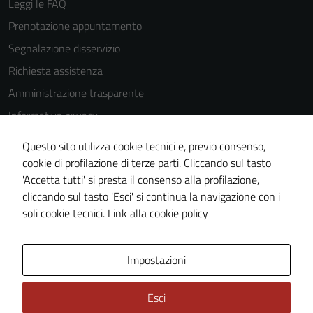
Leggi le FAQ
Prenotazione appuntamento
Segnalazione disservizio
Richiesta assistenza
Amministrazione trasparente
Informativa privacy
Cookie Policy
Questo sito utilizza cookie tecnici e, previo consenso,
Note legali
cookie di profilazione di terze parti. Cliccando sul tasto
'Accetta tutti' si presta il consenso alla profilazione,
Dichiarazione di accessibilità
cliccando sul tasto 'Esci' si continua la navigazione con i
Piano di miglioramento del sito
soli cookie tecnici.
Link alla cookie policy
Area Privata
Impostazioni
Esci