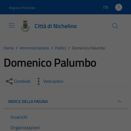
Vai ai contenuti
Vai al footer
ITA
Regione Piemonte
Lingua attiva:
Città di Nichelino
Home
/
Amministrazione
/
Politici
/
Domenico Palumbo
Domenico Palumbo
Condividi
Vedi azioni
INDICE DELLA PAGINA
Incarichi
Organizzazioni