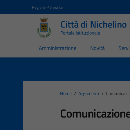
Vai ai contenuti
Vai al footer
Regione Piemonte
Città di Nichelino
Portale Istituzionale
Amministrazione
Novità
Servi
Home
/
Argomenti
/
Comunicazio
Comunicazione 