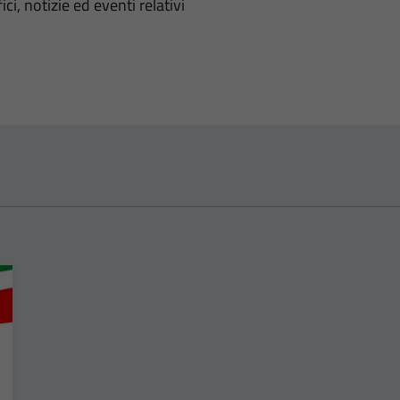
'argomento
ci, notizie ed eventi relativi