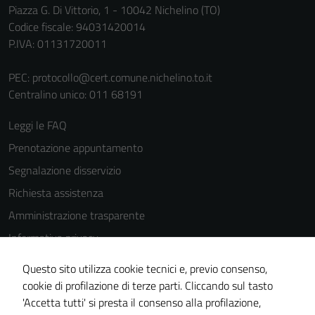
Piazza G. Di Vittorio, 1 - 10042 Nichelino (TO)
Codice fiscale: 94031420014
P.IVA: 01131720011
PEC:
protocollo@cert.comune.nichelino.to.it
Centralino unico: 011 68191
Leggi le FAQ
Prenotazione appuntamento
Segnalazione disservizio
Richiesta assistenza
Amministrazione trasparente
Informativa privacy
Cookie Policy
Questo sito utilizza cookie tecnici e, previo consenso,
Note legali
cookie di profilazione di terze parti. Cliccando sul tasto
'Accetta tutti' si presta il consenso alla profilazione,
Dichiarazione di accessibilità