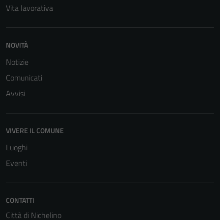
Vita lavorativa
funzionamento
del sito e non
possono
NOVITÀ
essere
disabilitati.
Notizie
Questi cookie
Comunicati
non raccolgono
informazioni
Avvisi
personali.
VIVERE IL COMUNE
Luoghi
Eventi
CONTATTI
Città di Nichelino