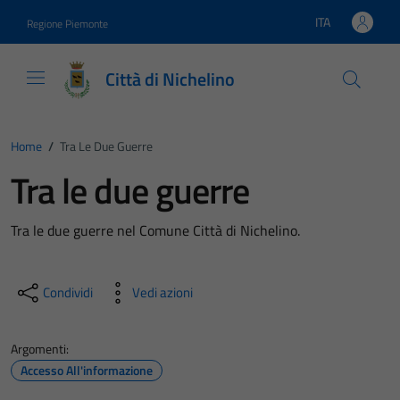
Vai ai contenuti
Vai al footer
ITA
Regione Piemonte
Lingua attiva:
Città di Nichelino
Home
/
Tra Le Due Guerre
Tra le due guerre
Tra le due guerre nel Comune Città di Nichelino.
Condividi
Vedi azioni
Argomenti:
Accesso All'informazione