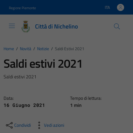
Vai ai contenuti
Vai al footer
ITA
Regione Piemonte
Lingua attiva:
Città di Nichelino
Home
/
Novità
/
Notizie
/
Saldi Estivi 2021
Saldi estivi 2021
Saldi estivi 2021
Data:
Tempo di lettura:
1 min
16 Giugno 2021
Condividi
Vedi azioni