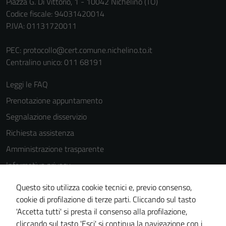
Piazza G. Di Vittorio, 1 - 10042 Nichelino (TO)
Codice fiscale: 94031420014
P.IVA: 01131720011
PEC:
protocollo@cert.comune.nichelino.to.it
Centralino unico: 011 68191
Leggi le FAQ
Prenotazione appuntamento
Segnalazione disservizio
Richiesta assistenza
Amministrazione trasparente
Informativa privacy
Cookie Policy
Questo sito utilizza cookie tecnici e, previo consenso,
Note legali
cookie di profilazione di terze parti. Cliccando sul tasto
'Accetta tutti' si presta il consenso alla profilazione,
Dichiarazione di accessibilità
cliccando sul tasto 'Esci' si continua la navigazione con i