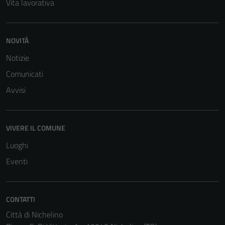
Vita lavorativa
NOVITÀ
Notizie
Tecnici
Comunicati
Questi cookie
Avvisi
sono necessari
per il
funzionamento
VIVERE IL COMUNE
del sito e non
possono
Luoghi
essere
Eventi
disabilitati.
Questi cookie
non raccolgono
CONTATTI
informazioni
Città di Nichelino
personali.