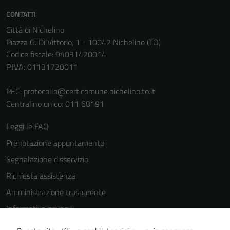
CONTATTI
Città di Nichelino
Piazza G. Di Vittorio, 1 - 10042 Nichelino (TO)
Codice fiscale: 94031420014
P.IVA: 01131720011
PEC:
protocollo@cert.comune.nichelino.to.it
Centralino unico: 011 68191
Leggi le FAQ
Prenotazione appuntamento
Segnalazione disservizio
Richiesta assistenza
Amministrazione trasparente
Informativa privacy
Cookie Policy