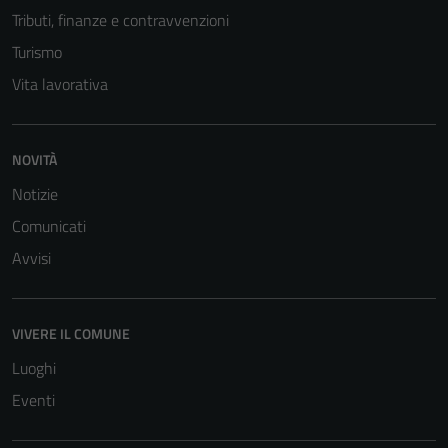
sono necessari
Tributi, finanze e contravvenzioni
per il
Turismo
funzionamento
del sito e non
Vita lavorativa
possono
essere
disabilitati.
NOVITÀ
Questi cookie
Notizie
non raccolgono
informazioni
Comunicati
personali.
Avvisi
VIVERE IL COMUNE
Luoghi
Eventi