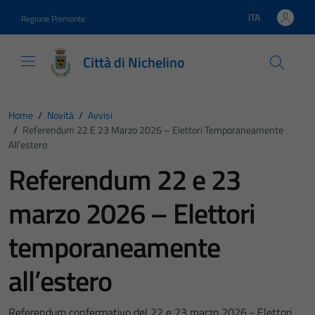
Vai ai contenuti
Vai al footer
ITA
Regione Piemonte
Lingua attiva:
Città di Nichelino
Home
/
Novità
/
Avvisi
/
Referendum 22 E 23 Marzo 2026 – Elettori Temporaneamente
All’estero
Referendum 22 e 23
marzo 2026 – Elettori
temporaneamente
all’estero
Referendum confermativo del 22 e 23 marzo 2026 - Elettori