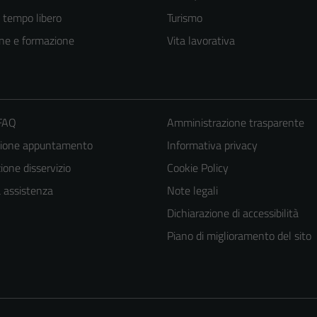
e tempo libero
Turismo
ne e formazione
Vita lavorativa
 FAQ
Amministrazione trasparente
zione appuntamento
Informativa privacy
one disservizio
Cookie Policy
Tecnici
a assistenza
Note legali
Questi cookie
Dichiarazione di accessibilità
sono necessari
Piano di miglioramento del sito
per il
funzionamento
del sito e non
possono