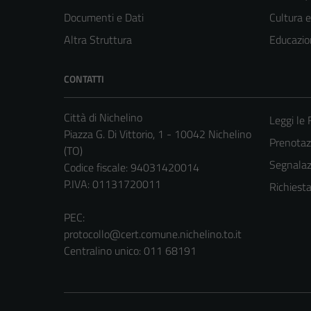
Documenti e Dati
Cultura 
Altra Struttura
Educazio
CONTATTI
Città di Nichelino
Leggi le
Piazza G. Di Vittorio, 1 - 10042 Nichelino
Prenota
(TO)
Segnalazi
Codice fiscale: 94031420014
P.IVA: 01131720011
Richiest
PEC:
protocollo@cert.comune.nichelino.to.it
Centralino unico: 011 68191