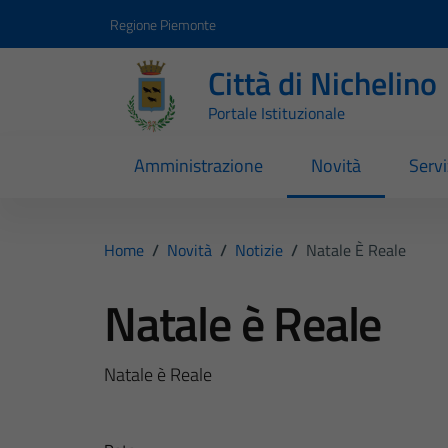
Vai ai contenuti
Vai al footer
Regione Piemonte
Città di Nichelino
Portale Istituzionale
Amministrazione
Novità
Servi
Home
/
Novità
/
Notizie
/
Natale È Reale
Natale è Reale
Natale è Reale