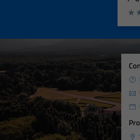
Valut
Va
Con
Pro