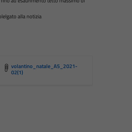
da fino ad esaurimento tetto massimo di
lelgato alla notizia
volantino_natale_A5_2021-
02(1)