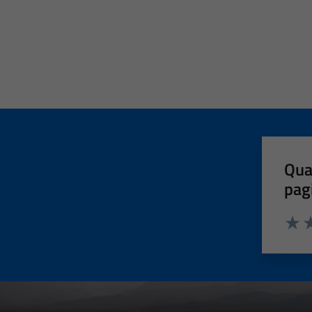
Qua
pag
Valut
Va