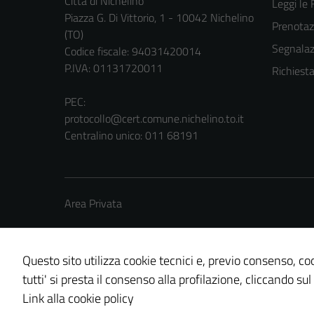
Città di Nichelino
Leggi le
Piazza G. Di Vittorio, 1 - 10042 Nichelino
Prenota
(TO)
Segnalazi
Codice fiscale: 94031420014
P.IVA: 01131720011
Richiest
PEC:
protocollo@cert.comune.nichelino.to.it
Centralino unico: 011 68191
Area Privata
Questo sito utilizza cookie tecnici e, previo consenso, coo
tutti' si presta il consenso alla profilazione, cliccando sul
Credits: ©
Technical Design s.r.l.
Link alla cookie policy