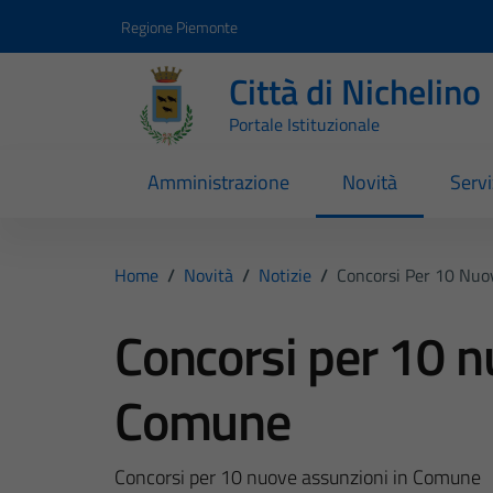
Vai ai contenuti
Vai al footer
Regione Piemonte
Città di Nichelino
Portale Istituzionale
Amministrazione
Novità
Servi
Home
/
Novità
/
Notizie
/
Concorsi Per 10 Nuo
Concorsi per 10 n
Comune
Concorsi per 10 nuove assunzioni in Comune