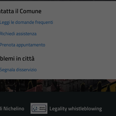
tatta il Comune
Leggi le domande frequenti
Richiedi assistenza
Prenota appuntamento
blemi in città
Segnala disservizio
di Nichelino
Legality whistleblowing