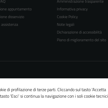
 FAQ
Amministrazione trasparente
zione appuntamento
Informativa privacy
one disservizio
Cookie Policy
a assistenza
Note legali
Dichiarazione di accessibilità
Piano di miglioramento del sito
Tecnici
Questi cookie
sono necessari
per il
funzionamento
del sito e non
possono
kie di profilazione di terze parti. Cliccando sul tasto 'Accetta
essere
 tasto 'Esci' si continua la navigazione con i soli cookie tecnici
disabilitati.
Questi cookie