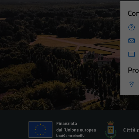
Con
Pro
Città 