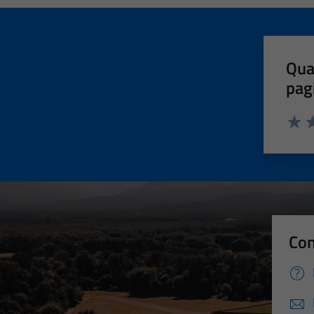
Qua
pag
Valut
Va
Con