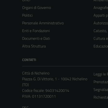
Organi di Governo
Anagrafe 
Politici
Appalti p
Personale Amministrativo
Autorizza
Enti e Fondazioni
Catasto,
Documenti e Dati
Cultura 
Altra Struttura
Educazio
CONTATTI
Città di Nichelino
Leggi le
Piazza G. Di Vittorio, 1 - 10042 Nichelino
Prenota
(TO)
Segnalazi
Codice fiscale: 94031420014
P.IVA: 01131720011
Richiest
PEC: