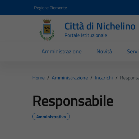
Vai ai contenuti
Vai al footer
Regione Piemonte
Città di Nichelino
Portale Istituzionale
Amministrazione
Novità
Servi
Home
/
Amministrazione
/
Incarichi
/
Responsa
Responsabile
Amministrativo