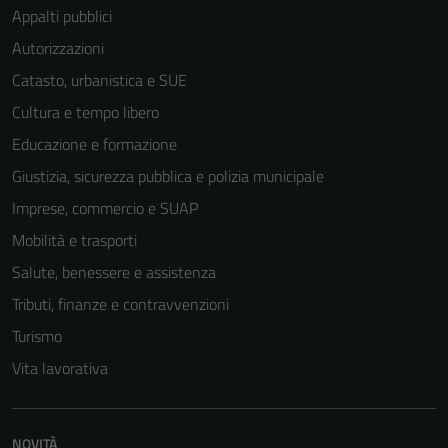
Appalti pubblici
Autorizzazioni
Catasto, urbanistica e SUE
Tecnici
Cultura e tempo libero
Questi cookie
Educazione e formazione
sono necessari
per il
Giustizia, sicurezza pubblica e polizia municipale
funzionamento
Imprese, commercio e SUAP
del sito e non
Mobilità e trasporti
possono
essere
Salute, benessere e assistenza
disabilitati.
Tributi, finanze e contravvenzioni
Questi cookie
Turismo
non raccolgono
informazioni
Vita lavorativa
personali.
NOVITÀ