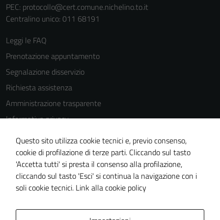
PEC:
protocollo@cert.comune.nichelino.to.it
Centralino unico: 011 68191
Leggi le FAQ
Prenotazione appuntamento
Segnalazione disservizio
Richiesta assistenza
Amministrazione trasparente
Informativa privacy
Cookie Policy
Questo sito utilizza cookie tecnici e, previo consenso,
Note legali
cookie di profilazione di terze parti. Cliccando sul tasto
'Accetta tutti' si presta il consenso alla profilazione,
Dichiarazione di accessibilità
cliccando sul tasto 'Esci' si continua la navigazione con i
Piano di miglioramento del sito
soli cookie tecnici.
Link alla cookie policy
Area Privata