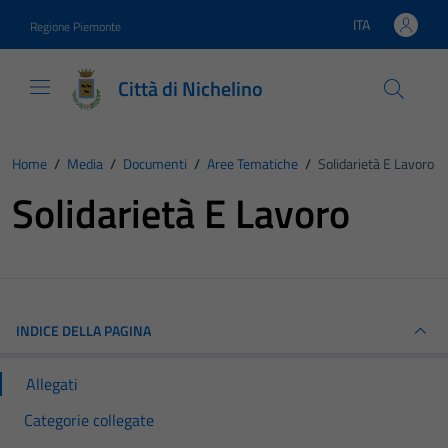
Vai ai contenuti
Vai al footer
ITA
Regione Piemonte
Lingua attiva:
Città di Nichelino
Home
/
Media
/
Documenti
/
Aree Tematiche
/
Solidarietà E Lavoro
Solidarietà E Lavoro
INDICE DELLA PAGINA
Allegati
Categorie collegate