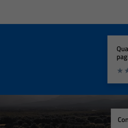
Qua
pag
Valut
Va
Con