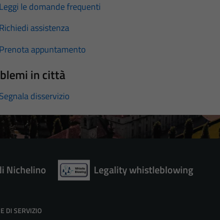
Leggi le domande frequenti
Richiedi assistenza
Prenota appuntamento
blemi in città
Segnala disservizio
di Nichelino
Legality whistleblowing
E DI SERVIZIO