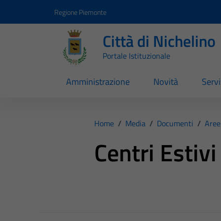
Vai ai contenuti
Vai al footer
Regione Piemonte
Città di Nichelino
Portale Istituzionale
Amministrazione
Novità
Servi
Home
/
Media
/
Documenti
/
Aree
Centri Estivi