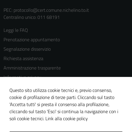
PEC:
protocollo@cert.comune.nichelino.to.it
Centralino unico: 011 68191
Leggi le FAQ
Prenotazione appuntamento
Segnalazione disservizio
Richiesta assistenza
Amministrazione trasparente
Informativa privacy
Cookie Policy
Questo sito utilizza cookie tecnici e, previo consenso,
Note legali
cookie di profilazione di terze parti. Cliccando sul tasto
'Accetta tutti' si presta il consenso alla profilazione,
Dichiarazione di accessibilità
cliccando sul tasto 'Esci' si continua la navigazione con i
Piano di miglioramento del sito
soli cookie tecnici.
Link alla cookie policy