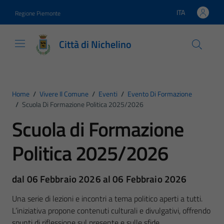
Vai ai contenuti
Vai al footer
ITA
Regione Piemonte
Lingua attiva:
Città di Nichelino
Home
/
Vivere Il Comune
/
Eventi
/
Evento Di Formazione
/
Scuola Di Formazione Politica 2025/2026
Scuola di Formazione
Politica 2025/2026
dal 06 Febbraio 2026 al 06 Febbraio 2026
Una serie di lezioni e incontri a tema politico aperti a tutti.
L’iniziativa propone contenuti culturali e divulgativi, offrendo
spunti di riflessione sul presente e sulle sfide