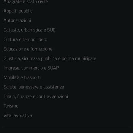
Anagrafe e stato civile
Appalti pubblici
Autorizzazioni
Catasto, urbanistica e SUE
Tecnici
Cultura e tempo libero
Questi cookie
sono necessari
Educazione e formazione
per il
Giustizia, sicurezza pubblica e polizia municipale
funzionamento
Imprese, commercio e SUAP
del sito e non
possono
Mobilità e trasporti
essere
Salute, benessere e assistenza
disabilitati.
Tributi, finanze e contravvenzioni
Questi cookie
non raccolgono
Turismo
informazioni
Vita lavorativa
personali.