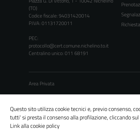
Piazza G. Di Vittorio, 1 - 10042 Nichelino
Prenota
(TO)
Segnalazi
Codice fiscale: 94031420014
P.IVA: 01131720011
Richiest
PEC:
protocollo@cert.comune.nichelino.to.it
Centralino unico: 011 68191
Area Privata
Questo sito utilizza cookie tecnici e, previo consenso, coo
tutti' si presta il consenso alla profilazione, cliccando sul
Credits: ©
Technical Design s.r.l.
Link alla cookie policy