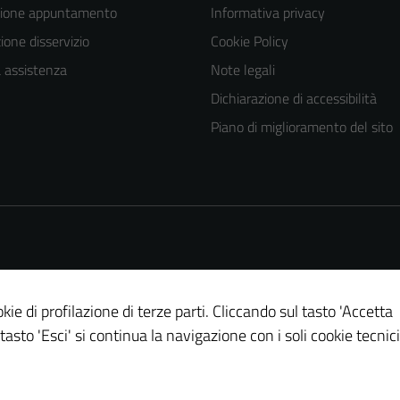
zione appuntamento
Informativa privacy
one disservizio
Cookie Policy
a assistenza
Note legali
Dichiarazione di accessibilità
Piano di miglioramento del sito
kie di profilazione di terze parti. Cliccando sul tasto 'Accetta
 tasto 'Esci' si continua la navigazione con i soli cookie tecnici
Tecnici
Questi cookie