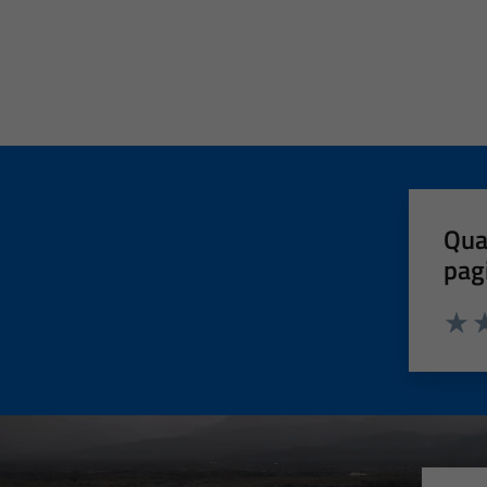
Qua
pag
Valut
Va