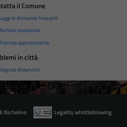
tatta il Comune
Leggi le domande frequenti
Richiedi assistenza
Prenota appuntamento
blemi in città
Segnala disservizio
di Nichelino
Legality whistleblowing