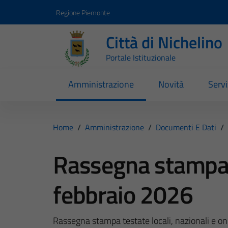
Vai ai contenuti
Vai al footer
Regione Piemonte
Città di Nichelino
Portale Istituzionale
Amministrazione
Novità
Servi
Home
/
Amministrazione
/
Documenti E Dati
/
Rassegna stampa 
febbraio 2026
Rassegna stampa testate locali, nazionali e onl