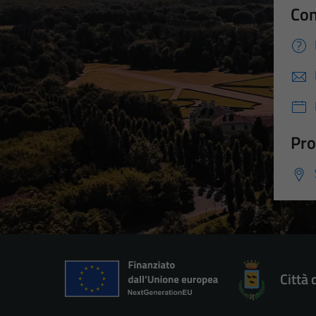
Con
Pro
Città 