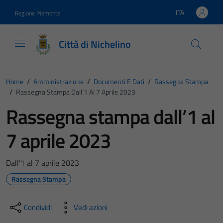
Vai ai contenuti
Vai al footer
ITA
Regione Piemonte
Lingua attiva:
Città di Nichelino
Home
/
Amministrazione
/
Documenti E Dati
/
Rassegna Stampa
/
Rassegna Stampa Dall’1 Al 7 Aprile 2023
Rassegna stampa dall’1 al
7 aprile 2023
Dall’1 al 7 aprile 2023
Rassegna Stampa
Condividi
Vedi azioni