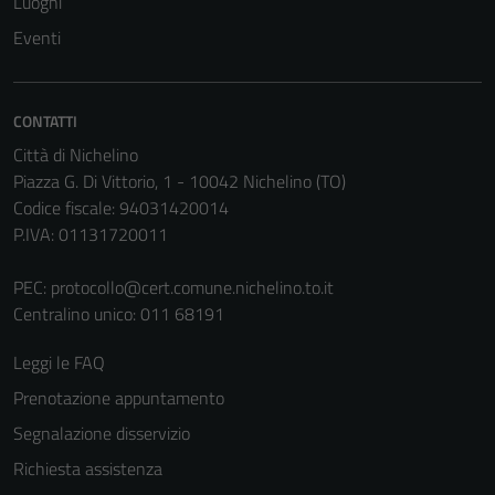
Luoghi
Questi cookie
Eventi
sono necessari
per il
funzionamento
CONTATTI
del sito e non
Città di Nichelino
possono
Piazza G. Di Vittorio, 1 - 10042 Nichelino (TO)
essere
Codice fiscale: 94031420014
disabilitati.
P.IVA: 01131720011
Questi cookie
non raccolgono
PEC:
protocollo@cert.comune.nichelino.to.it
informazioni
Centralino unico: 011 68191
personali.
Leggi le FAQ
Prenotazione appuntamento
Segnalazione disservizio
Richiesta assistenza