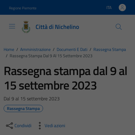
Vai ai contenuti
Vai al footer
ITA
Regione Piemonte
Lingua attiva:
Città di Nichelino
Home
/
Amministrazione
/
Documenti E Dati
/
Rassegna Stampa
/
Rassegna Stampa Dal 9 Al 15 Settembre 2023
Rassegna stampa dal 9 al
15 settembre 2023
Dal 9 al 15 settembre 2023
Rassegna Stampa
Condividi
Vedi azioni