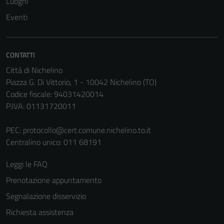
Luoghi
Questi cookie
Eventi
sono necessari
per il
funzionamento
CONTATTI
del sito e non
Città di Nichelino
possono
Piazza G. Di Vittorio, 1 - 10042 Nichelino (TO)
essere
Codice fiscale: 94031420014
disabilitati.
P.IVA: 01131720011
Questi cookie
non raccolgono
PEC:
protocollo@cert.comune.nichelino.to.it
informazioni
Centralino unico: 011 68191
personali.
Leggi le FAQ
Prenotazione appuntamento
Segnalazione disservizio
Richiesta assistenza