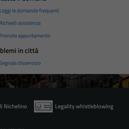
Leggi le domande frequenti
Richiedi assistenza
Prenota appuntamento
blemi in città
Segnala disservizio
di Nichelino
Legality whistleblowing