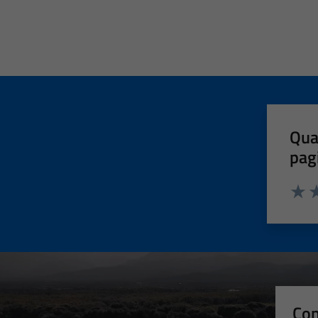
Qua
pag
Valut
Va
Con