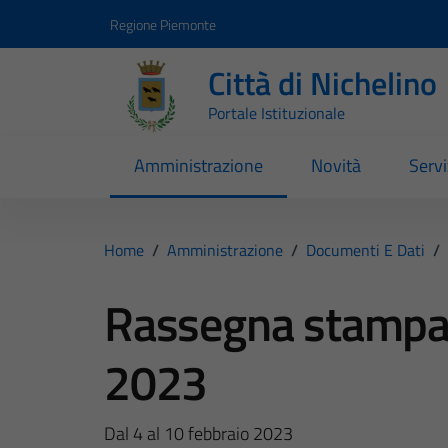
Vai ai contenuti
Vai al footer
Regione Piemonte
Città di Nichelino
Portale Istituzionale
Amministrazione
Novità
Servi
Home
/
Amministrazione
/
Documenti E Dati
/
Rassegna stampa d
2023
Dal 4 al 10 febbraio 2023